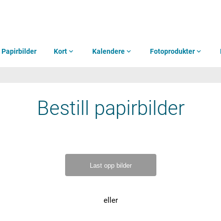
Papirbilder
Kort
expand_more
Kalendere
expand_more
Fotoprodukter
expand_more
Bestill papirbilder
Last opp bilder
eller