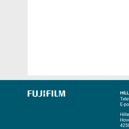
HIL
Tele
E-po
Hill
Hov
425