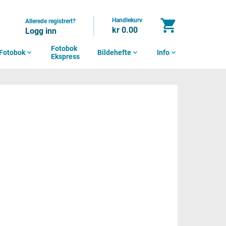
Handlekurv
shopping_cart
Allerede registrert?
kr 0.00
Logg inn
Fotobok
Fotobok
expand_more
Bildehefte
expand_more
Info
expand_more
Ekspress