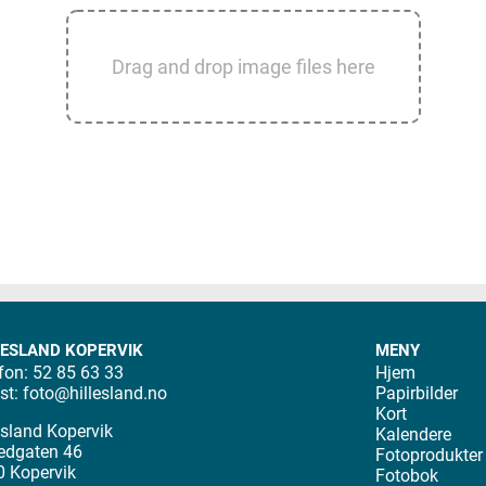
Drag and drop image files here
LESLAND KOPERVIK
MENY
fon: 52 85 63 33
Hjem
st:
foto@hillesland.no
Papirbilder
Kort
esland Kopervik
Kalendere
edgaten 46
Fotoprodukter
0 Kopervik
Fotobok