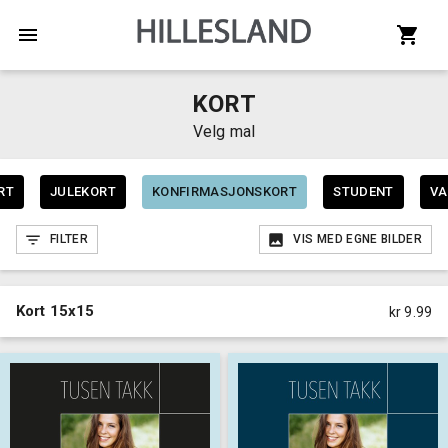
KORT
Velg mal
RT
JULEKORT
KONFIRMASJONSKORT
STUDENT
VA
FILTER
VIS MED EGNE BILDER
Kort 15x15
kr 9.99