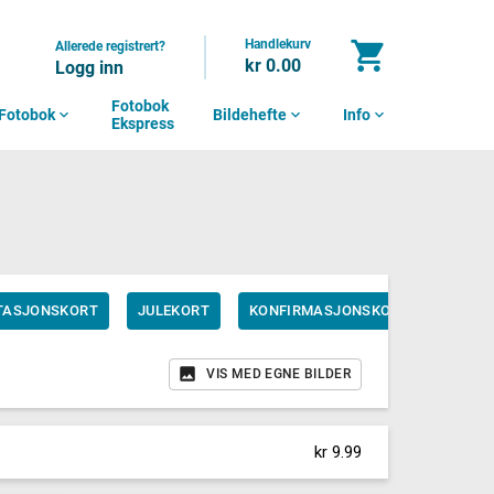
Handlekurv
shopping_cart
Allerede registrert?
kr 0.00
Logg inn
Fotobok
Fotobok
expand_more
Bildehefte
expand_more
Info
expand_more
Ekspress
ITASJONSKORT
JULEKORT
KONFIRMASJONSKORT
STUD
VIS MED EGNE BILDER
kr 9.99