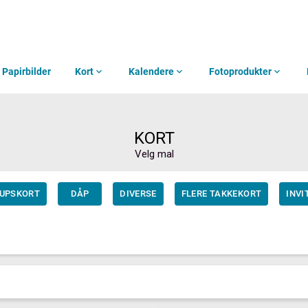
Papirbilder
Kort
expand_more
Kalendere
expand_more
Fotoprodukter
expand_more
KORT
Velg mal
LUPSKORT
DÅP
DIVERSE
FLERE TAKKEKORT
INV